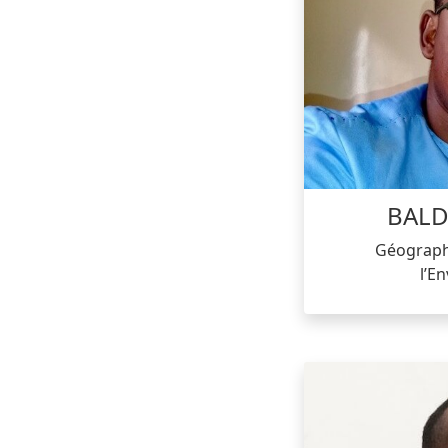
BALD
Géograph
l’E