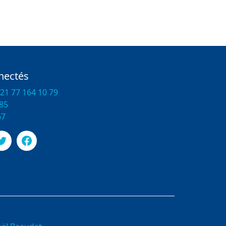
nectés
21 77 164 10 79
 85
67