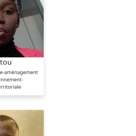
tou
sme-aménagement
ronnement-
ritoriale